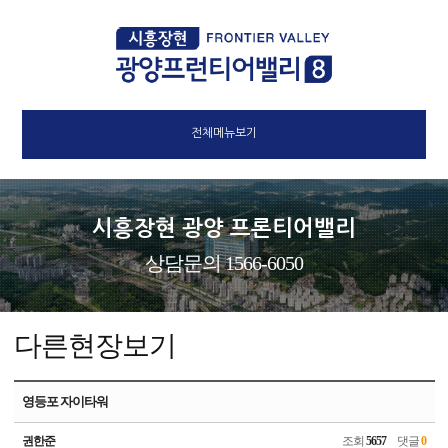
전체메뉴보기
시흥장현 광양 프론티어밸리
상담문의 1566-6050
다른현장보기
영등포 자이타워
권한준
조회
5657
댓글
0