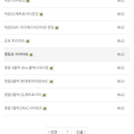
06-12
덕은 리버워크
06-12
덕은GL메트로시티한강
06-12
덕은DMC 아이에스비즈타워 한강
06-12
군포 트리아츠
06-12
영등포 자이타워
06-12
향동 9블럭 dmc플렉스데시앙
06-12
향동6블럭 현대테라타워DMC
06-12
향동5블럭 GL메트로시티
06-12
향동1블럭 DMC시티워크
1